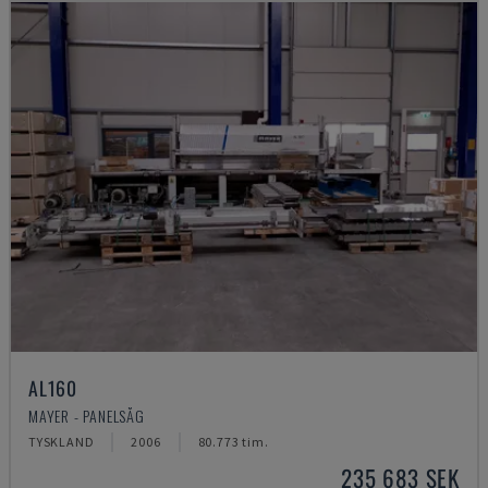
AL160
MAYER - PANELSÅG
TYSKLAND
2006
80.773 tim.
235 683 SEK