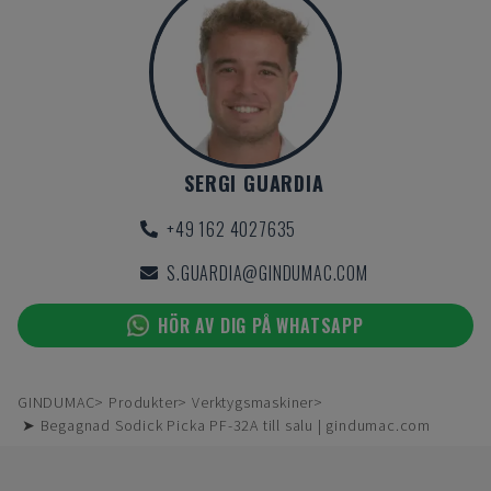
SERGI GUARDIA
+49 162 4027635
S.GUARDIA@GINDUMAC.COM
HÖR AV DIG PÅ WHATSAPP
GINDUMAC
Produkter
Verktygsmaskiner
➤ Begagnad Sodick Picka PF-32A till salu | gindumac.com