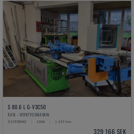
S 80.6 L G-V3C50
RASI - VERKTYGSMASKIN
ÖSTERRIKE
2006
1.357 tim.
329 166 SEK