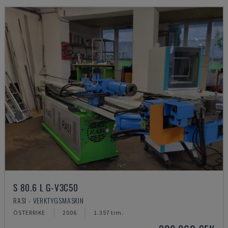
S 80.6 L G-V3C50
RASI - VERKTYGSMASKIN
ÖSTERRIKE
2006
1.357 tim.