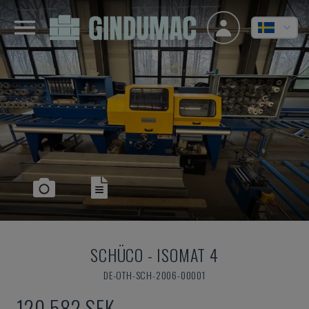
SCHÜCO
-
ISOMAT 4
DE-OTH-SCH-2006-00001
120 582 SEK