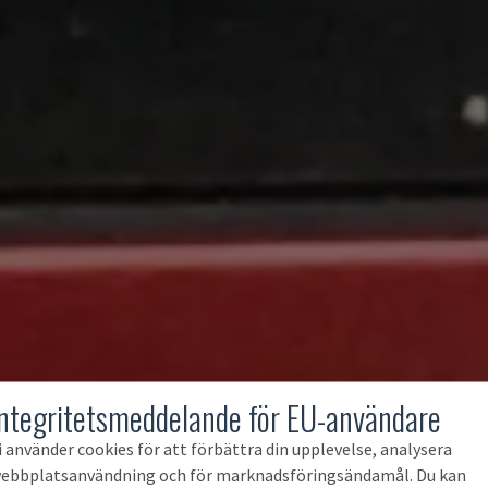
Integritetsmeddelande för EU-användare
i använder cookies för att förbättra din upplevelse, analysera
ebbplatsanvändning och för marknadsföringsändamål. Du kan