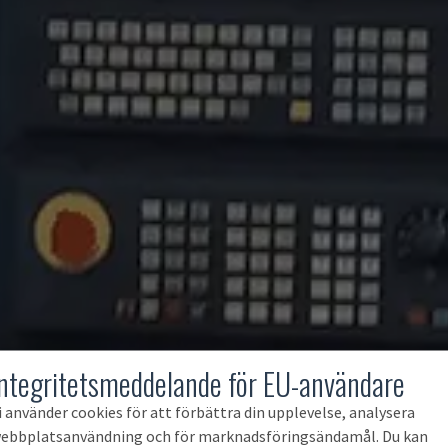
Integritetsmeddelande för EU-användare
i använder cookies för att förbättra din upplevelse, analysera
ebbplatsanvändning och för marknadsföringsändamål. Du kan