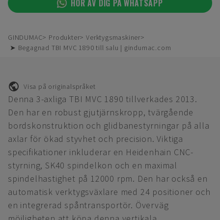
HÖR AV DIG PÅ WHATSAPP
GINDUMAC
Produkter
Verktygsmaskiner
➤ Begagnad TBI MVC 1890 till salu | gindumac.com
Visa på originalspråket
Denna 3-axliga TBI MVC 1890 tillverkades 2013.
Den har en robust gjutjärnskropp, tvärgående
bordskonstruktion och glidbanestyrningar på alla
axlar för ökad styvhet och precision. Viktiga
specifikationer inkluderar en Heidenhain CNC-
styrning, SK40 spindelkon och en maximal
spindelhastighet på 12000 rpm. Den har också en
automatisk verktygsväxlare med 24 positioner och
en integrerad spåntransportör. Överväg
möjligheten att köpa denna vertikala