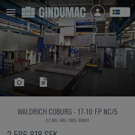
WALDRICH COBURG
-
17-10 FP NC/5
CZ-MIL-WAL-1985-00001
2 586 818 SEK