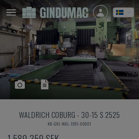
WALDRICH COBURG
-
30-15 S 2525
KR-GRI-WAL-1991-00001
1 589 359 SEK