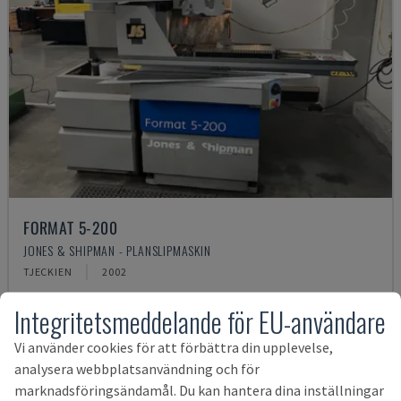
FORMAT 5-200
JONES & SHIPMAN - PLANSLIPMASKIN
TJECKIEN
2002
328 833 SEK
Integritetsmeddelande för EU-användare
Vi använder cookies för att förbättra din upplevelse,
analysera webbplatsanvändning och för
marknadsföringsändamål. Du kan hantera dina inställningar