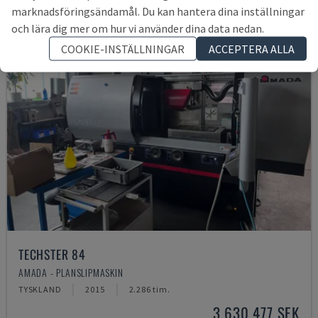
marknadsföringsändamål. Du kan hantera dina inställningar
och lära dig mer om hur vi använder dina data nedan.
COOKIE-INSTÄLLNINGAR
ACCEPTERA ALLA
TECHSTER 84
AMADA - PLANSLIPMASKIN
TYSKLAND
2015
2.286 tim.
3 630 477 SEK