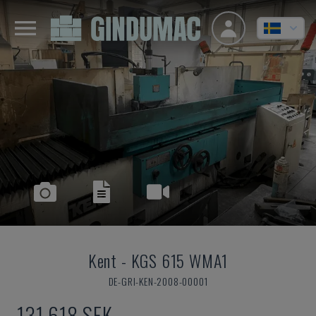
Kent
-
KGS 615 WMA1
DE-GRI-KEN-2008-00001
131 618 SEK