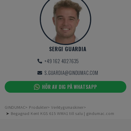
SERGI GUARDIA
+49 162 4027635
S.GUARDIA@GINDUMAC.COM
HÖR AV DIG PÅ WHATSAPP
GINDUMAC
Produkter
Verktygsmaskiner
➤ Begagnad Kent KGS 615 WMA1 till salu | gindumac.com