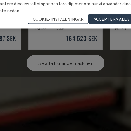
antera dina inställningar och lära dig mer om hur vi använder dina
ata nedan.
2VS/300
T4TL
EASY 2
COOKIE-INSTÄLLNINGAR
ACCEPTERA ALLA
SAC - ÖVRIGT (TRÄ)
CEFLA - 
ITALIEN
2004
POLEN
87 SEK
164 523 SEK
Se alla liknande maskiner