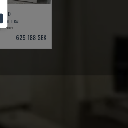
000 D
ÖVRIGT (TRÄ)
2009
625 188 SEK