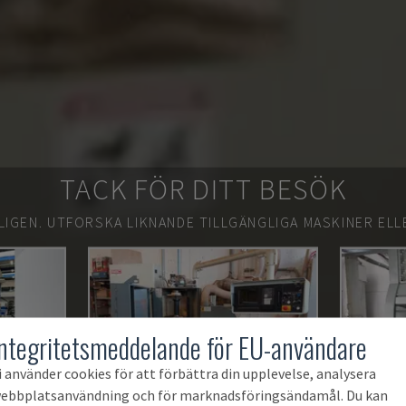
TACK FÖR DITT BESÖK
LIGEN.
UTFORSKA LIKNANDE TILLGÄNGLIGA MASKINER ELL
Integritetsmeddelande för EU-användare
i använder cookies för att förbättra din upplevelse, analysera
ebbplatsanvändning och för marknadsföringsändamål. Du kan