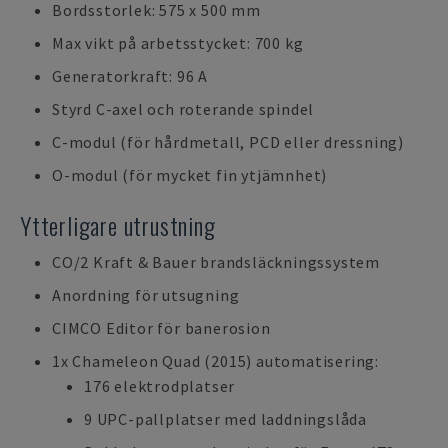
Bordsstorlek: 575 x 500 mm
Max vikt på arbetsstycket: 700 kg
Generatorkraft: 96 A
Styrd C-axel och roterande spindel
C-modul (för hårdmetall, PCD eller dressning)
O-modul (för mycket fin ytjämnhet)
Ytterligare utrustning
CO/2 Kraft & Bauer brandsläckningssystem
Anordning för utsugning
CIMCO Editor för banerosion
1x Chameleon Quad (2015) automatisering:
176 elektrodplatser
9 UPC-pallplatser med laddningslåda