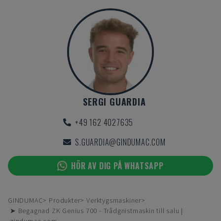
SERGI GUARDIA
+49 162 4027635
S.GUARDIA@GINDUMAC.COM
HÖR AV DIG PÅ WHATSAPP
GINDUMAC
Produkter
Verktygsmaskiner
➤ Begagnad ZK Genius 700 - Trådgnistmaskin till salu |