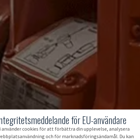
Integritetsmeddelande för EU-användare
i använder cookies för att förbättra din upplevelse, analysera
ebbplatsanvändning och för marknadsföringsändamål. Du kan