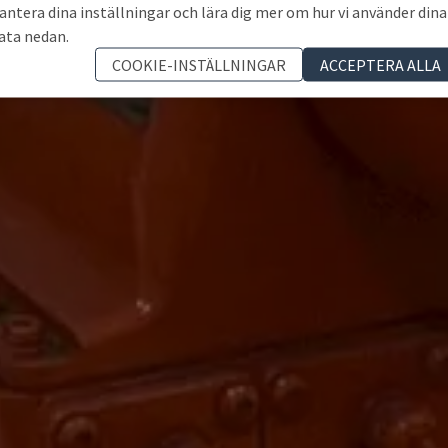
antera dina inställningar och lära dig mer om hur vi använder dina
ata nedan.
COOKIE-INSTÄLLNINGAR
ACCEPTERA ALLA