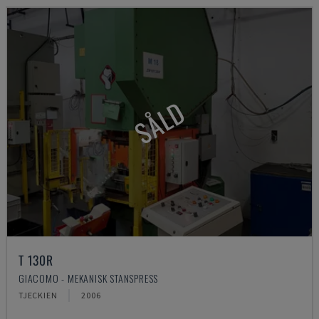
SÅLD
T 130R
GIACOMO - MEKANISK STANSPRESS
TJECKIEN
2006