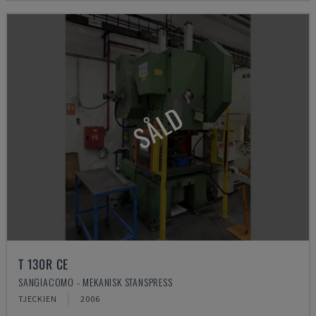
SÅLD
T 130R CE
SANGIACOMO - MEKANISK STANSPRESS
TJECKIEN
2006