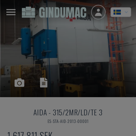
AIDA
-
315/2MR/LD/TE 3
ES-STA-AID-2013-00001
1 617 811 SEK