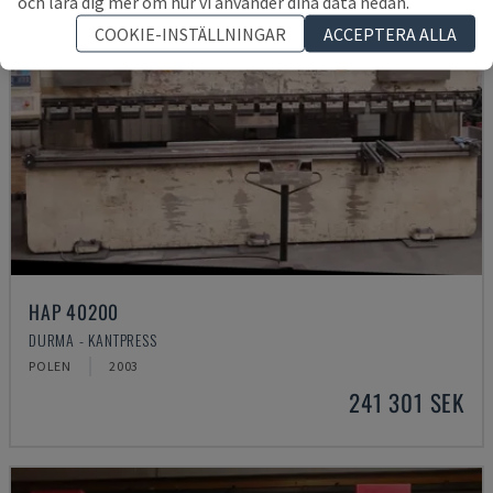
och lära dig mer om hur vi använder dina data nedan.
COOKIE-INSTÄLLNINGAR
ACCEPTERA ALLA
HAP 40200
DURMA - KANTPRESS
POLEN
2003
241 301 SEK