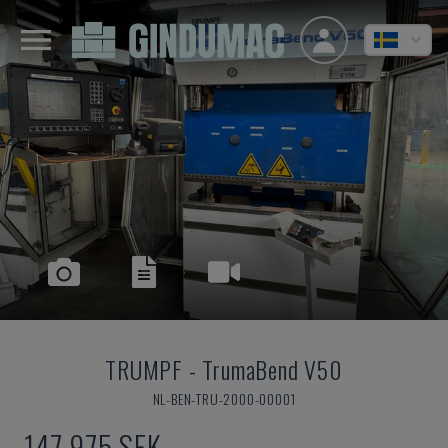
TRUMPF
-
TrumaBend V50
NL-BEN-TRU-2000-00001
147 975 SEK