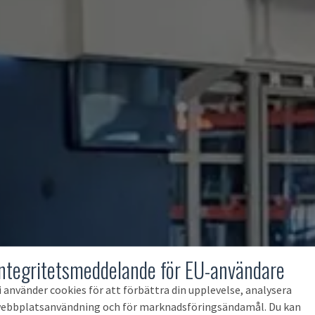
Integritetsmeddelande för EU-användare
i använder cookies för att förbättra din upplevelse, analysera
ebbplatsanvändning och för marknadsföringsändamål. Du kan