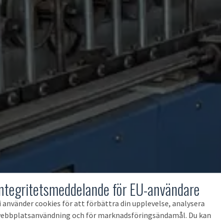
Integritetsmeddelande för EU-användare
i använder cookies för att förbättra din upplevelse, analysera
ebbplatsanvändning och för marknadsföringsändamål. Du kan