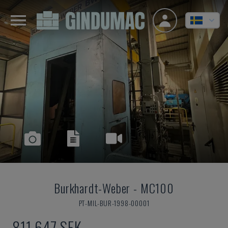
Burkhardt-Weber
-
MC100
PT-MIL-BUR-1998-00001
811 647 SEK