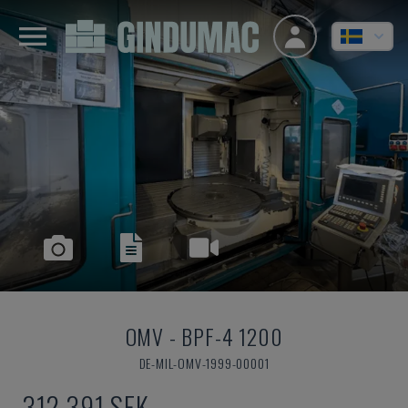
OMV
-
BPF-4 1200
DE-MIL-OMV-1999-00001
312 391 SEK