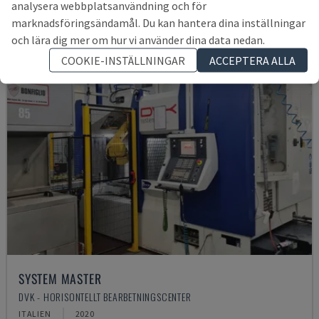
analysera webbplatsanvändning och för
marknadsföringsändamål. Du kan hantera dina inställningar
och lära dig mer om hur vi använder dina data nedan.
COOKIE-INSTÄLLNINGAR
ACCEPTERA ALLA
SYSTEM MASTER
DVK - HORISONTELLT BEARBETNINGSCENTER
ITALIEN
2020