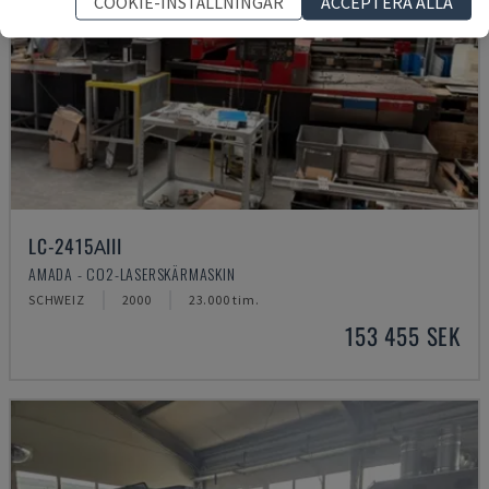
COOKIE-INSTÄLLNINGAR
ACCEPTERA ALLA
LC-2415ΑIII
AMADA - CO2-LASERSKÄRMASKIN
SCHWEIZ
2000
23.000 tim.
153 455 SEK