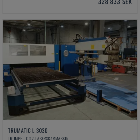
328 833 SEK
TRUMATIC L 3030
TRUMPF - CO2-LASERSKÄRMASKIN