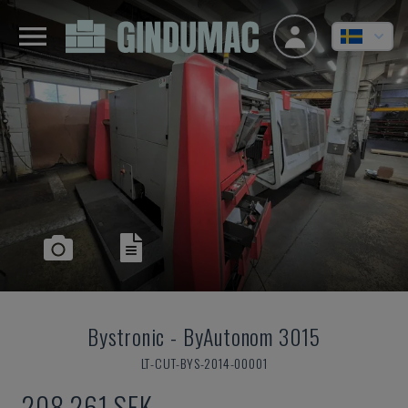
Bystronic
-
ByAutonom 3015
LT-CUT-BYS-2014-00001
208 261 SEK