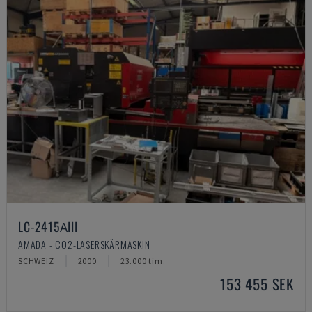
LC-2415ΑIII
AMADA - CO2-LASERSKÄRMASKIN
SCHWEIZ
2000
23.000 tim.
153 455 SEK