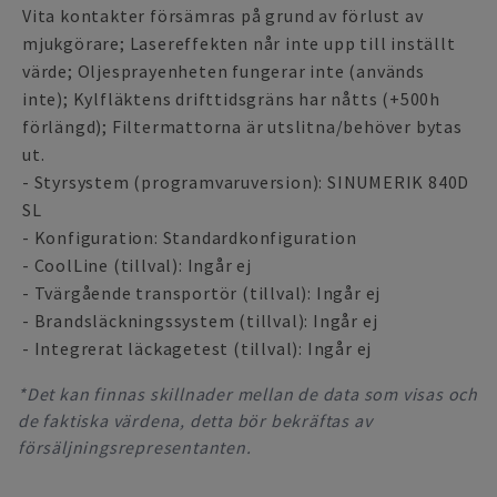
Vita kontakter försämras på grund av förlust av
mjukgörare; Lasereffekten når inte upp till inställt
värde; Oljesprayenheten fungerar inte (används
inte); Kylfläktens drifttidsgräns har nåtts (+500h
förlängd); Filtermattorna är utslitna/behöver bytas
ut.
- Styrsystem (programvaruversion): SINUMERIK 840D
SL
- Konfiguration: Standardkonfiguration
- CoolLine (tillval): Ingår ej
- Tvärgående transportör (tillval): Ingår ej
- Brandsläckningssystem (tillval): Ingår ej
- Integrerat läckagetest (tillval): Ingår ej
*Det kan finnas skillnader mellan de data som visas och
de faktiska värdena, detta bör bekräftas av
försäljningsrepresentanten.