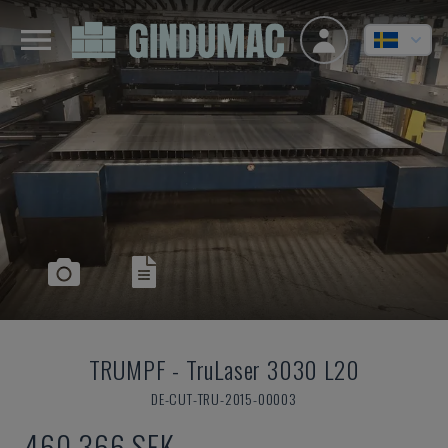
TRUMPF
-
TruLaser 3030 L20
DE-CUT-TRU-2015-00003
460 366 SEK