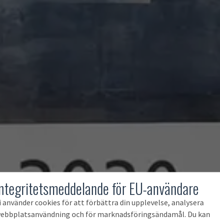
Integritetsmeddelande för EU-användare
i använder cookies för att förbättra din upplevelse, analysera
ebbplatsanvändning och för marknadsföringsändamål. Du kan