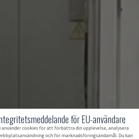
Integritetsmeddelande för EU-användare
i använder cookies för att förbättra din upplevelse, analysera
ebbplatsanvändning och för marknadsföringsändamål. Du kan