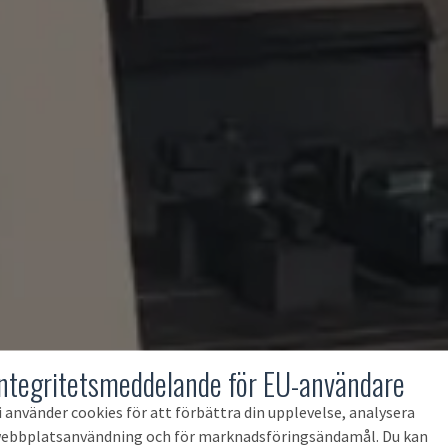
Integritetsmeddelande för EU-användare
i använder cookies för att förbättra din upplevelse, analysera
ebbplatsanvändning och för marknadsföringsändamål. Du kan