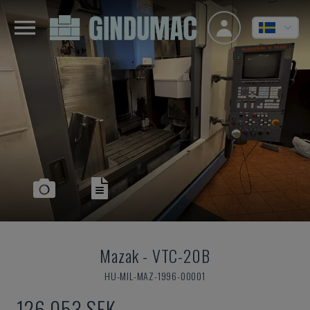
Mazak
-
VTC-20B
HU-MIL-MAZ-1996-00001
126 053 SEK