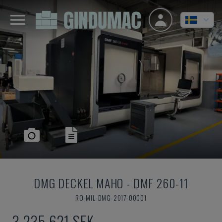
DMG DECKEL MAHO
-
DMF 260-11
RO-MIL-DMG-2017-00001
3 235 621 SEK