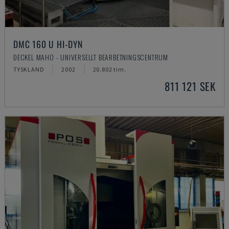
DMC 160 U HI-DYN
DECKEL MAHO - UNIVERSELLT BEARBETNINGSCENTRUM
TYSKLAND
2002
20.802 tim.
811 121 SEK