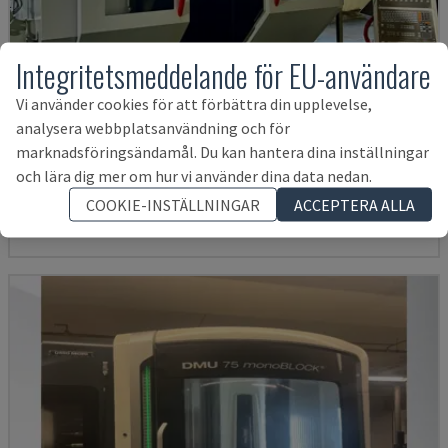
Integritetsmeddelande för EU-användare
Vi använder cookies för att förbättra din upplevelse,
analysera webbplatsanvändning och för
H800U
marknadsföringsändamål. Du kan hantera dina inställningar
POSMILL - UNIVERSELLT BEARBETNINGSCENTRUM
och lära dig mer om hur vi använder dina data nedan.
TYSKLAND
2021
11.514 tim.
COOKIE-INSTÄLLNINGAR
ACCEPTERA ALLA
1 940 114 SEK