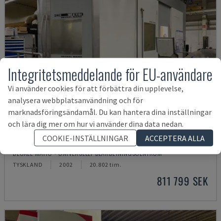
Integritetsmeddelande för EU-användare
Vi använder cookies för att förbättra din upplevelse,
analysera webbplatsanvändning och för
marknadsföringsändamål. Du kan hantera dina inställningar
och lära dig mer om hur vi använder dina data nedan.
COOKIE-INSTÄLLNINGAR
ACCEPTERA ALLA
DMC 160 U HI-DYN
DECKEL MAHO - UNIVERSELLT BEARBETNINGSCENTRUM
TYSKLAND
2002
20.802 tim.
811 799 SEK