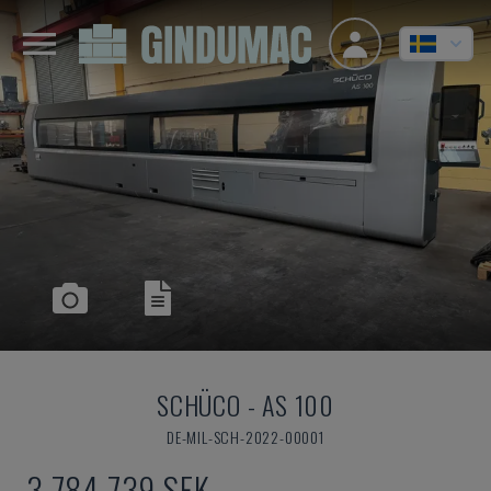
SCHÜCO
-
AS 100
DE-MIL-SCH-2022-00001
3 784 739 SEK