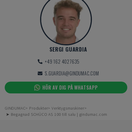
SERGI GUARDIA
+49 162 4027635
S.GUARDIA@GINDUMAC.COM
HÖR AV DIG PÅ WHATSAPP
GINDUMAC
Produkter
Verktygsmaskiner
➤ Begagnad SCHÜCO AS 100 till salu | gindumac.com