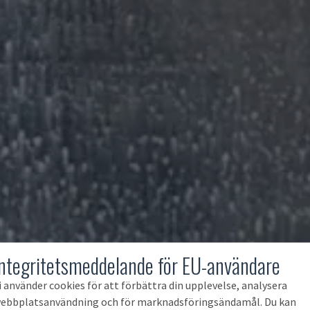
Integritetsmeddelande för EU-användare
i använder cookies för att förbättra din upplevelse, analysera
ebbplatsanvändning och för marknadsföringsändamål. Du kan