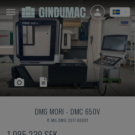
DMG MORI
-
DMC 650V
IT-MIL-DMG-2017-00001
1 085 239 SEK