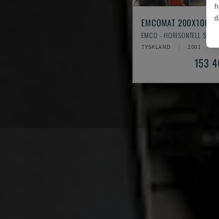
h
d
EMCOMAT 200X1000
EMCO - HORISONTELL SVAR
TYSKLAND
2001
153 4