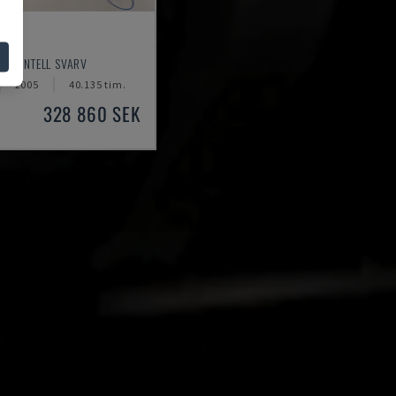
0
RISONTELL SVARV
2005
40.135 tim.
328 860 SEK