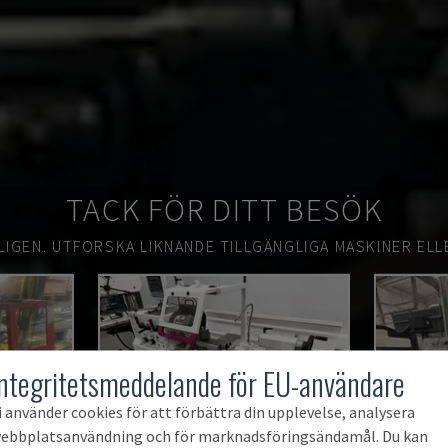
TACK FÖR DITT BESÖK
LIGEN.
UTFORSKA LIKNANDE TILLGÄNGLIGA MASKINER ELL
Integritetsmeddelande för EU-användare
i använder cookies för att förbättra din upplevelse, analysera
ebbplatsanvändning och för marknadsföringsändamål. Du kan