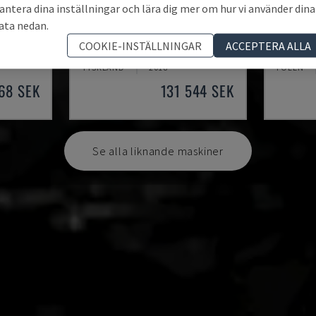
antera dina inställningar och lära dig mer om hur vi använder dina
ata nedan.
TH 4610
TBI-52
COOKIE-INSTÄLLNINGAR
ACCEPTERA ALLA
V
OPTIMUM - HORISONTELL SVARV
CMZ - HO
TYSKLAND
2018
POLEN
68 SEK
131 544 SEK
Se alla liknande maskiner