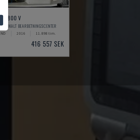
ILL 800 V
VERTIKALT BEARBETNINGSCENTER
AND
2016
11.898 tim.
416 557 SEK