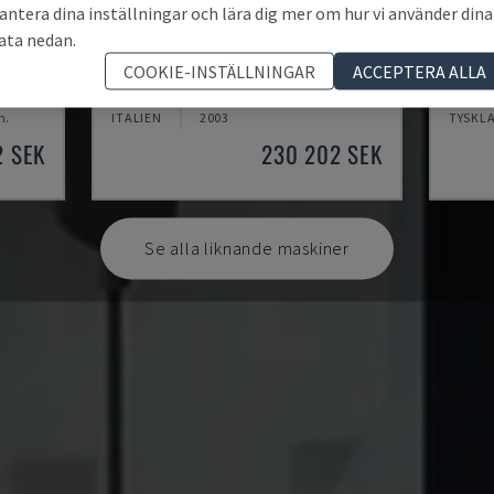
antera dina inställningar och lära dig mer om hur vi använder dina
ata nedan.
MYNX 550
ECOM
COOKIE-INSTÄLLNINGAR
ACCEPTERA ALLA
CENTER
DAEWOO - VERTIKALT BEARBETNINGSCENTER
DMG - 
m.
ITALIEN
2003
TYSKL
2 SEK
230 202 SEK
Se alla liknande maskiner