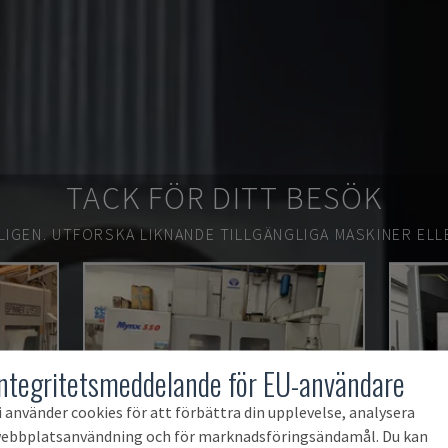
TACK FÖR DITT BESÖK
LIGEN.
UTFORSKA LIKNANDE TILLGÄNGLIGA MASKINER ELL
Integritetsmeddelande för EU-användare
i använder cookies för att förbättra din upplevelse, analysera
ebbplatsanvändning och för marknadsföringsändamål. Du kan