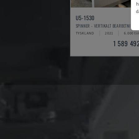
h
d
U5-1530
SPINNER - VERTIKALT BEARBETNINGS
TYSKLAND
2021
6.000 ti
1 589 49