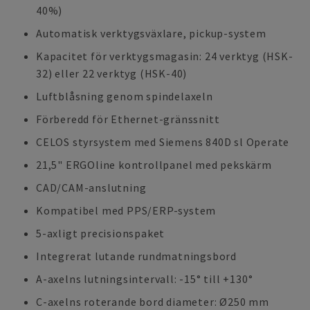
40%)
Automatisk verktygsväxlare, pickup-system
Kapacitet för verktygsmagasin: 24 verktyg (HSK-
32) eller 22 verktyg (HSK-40)
Luftblåsning genom spindelaxeln
Förberedd för Ethernet-gränssnitt
CELOS styrsystem med Siemens 840D sl Operate
21,5" ERGOline kontrollpanel med pekskärm
CAD/CAM-anslutning
Kompatibel med PPS/ERP-system
5-axligt precisionspaket
Integrerat lutande rundmatningsbord
A-axelns lutningsintervall: -15° till +130°
C-axelns roterande bord diameter: Ø250 mm