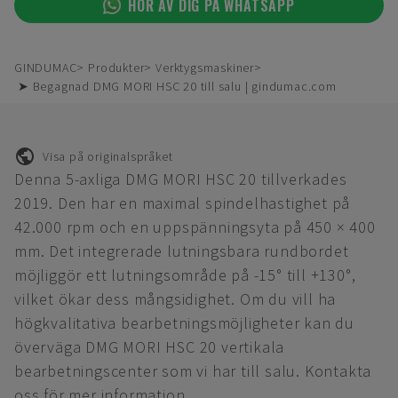
HÖR AV DIG PÅ WHATSAPP
GINDUMAC
Produkter
Verktygsmaskiner
➤ Begagnad DMG MORI HSC 20 till salu | gindumac.com
Visa på originalspråket
Denna 5-axliga DMG MORI HSC 20 tillverkades
2019. Den har en maximal spindelhastighet på
42.000 rpm och en uppspänningsyta på 450 × 400
mm. Det integrerade lutningsbara rundbordet
möjliggör ett lutningsområde på -15° till +130°,
vilket ökar dess mångsidighet. Om du vill ha
högkvalitativa bearbetningsmöjligheter kan du
överväga DMG MORI HSC 20 vertikala
bearbetningscenter som vi har till salu. Kontakta
oss för mer information.