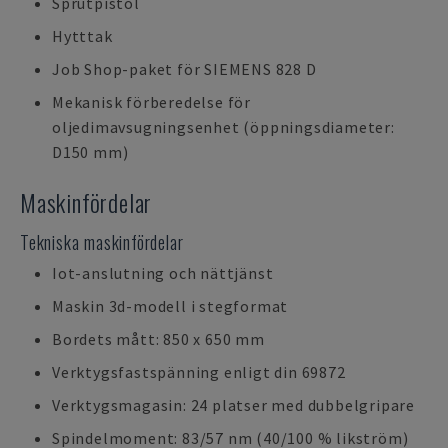
Sprutpistol
Hytttak
Job Shop-paket för SIEMENS 828 D
Mekanisk förberedelse för
oljedimavsugningsenhet (öppningsdiameter:
D150 mm)
Maskinfördelar
Tekniska maskinfördelar
Iot-anslutning och nättjänst
Maskin 3d-modell i stegformat
Bordets mått: 850 x 650 mm
Verktygsfastspänning enligt din 69872
Verktygsmagasin: 24 platser med dubbelgripare
Spindelmoment: 83/57 nm (40/100 % likström)