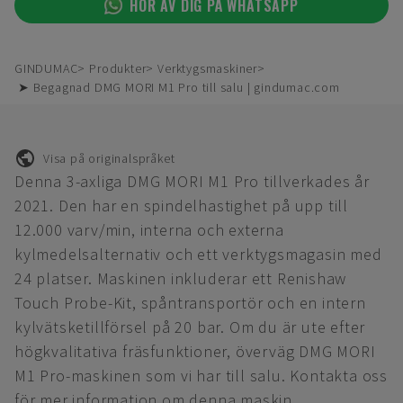
HÖR AV DIG PÅ WHATSAPP
GINDUMAC
Produkter
Verktygsmaskiner
➤ Begagnad DMG MORI M1 Pro till salu | gindumac.com
Visa på originalspråket
Denna 3-axliga DMG MORI M1 Pro tillverkades år
2021. Den har en spindelhastighet på upp till
12.000 varv/min, interna och externa
kylmedelsalternativ och ett verktygsmagasin med
24 platser. Maskinen inkluderar ett Renishaw
Touch Probe-Kit, spåntransportör och en intern
kylvätsketillförsel på 20 bar. Om du är ute efter
högkvalitativa fräsfunktioner, överväg DMG MORI
M1 Pro-maskinen som vi har till salu. Kontakta oss
för mer information om denna maskin.