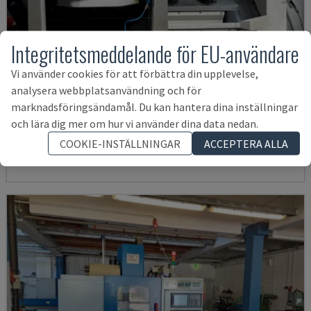
Integritetsmeddelande för EU-användare
Vi använder cookies för att förbättra din upplevelse,
analysera webbplatsanvändning och för
ECOMILL 800 V
marknadsföringsändamål. Du kan hantera dina inställningar
DMG - VERTIKALT BEARBETNINGSCENTER
och lära dig mer om hur vi använder dina data nedan.
TYSKLAND
2016
11.898 tim.
COOKIE-INSTÄLLNINGAR
ACCEPTERA ALLA
416 943 SEK