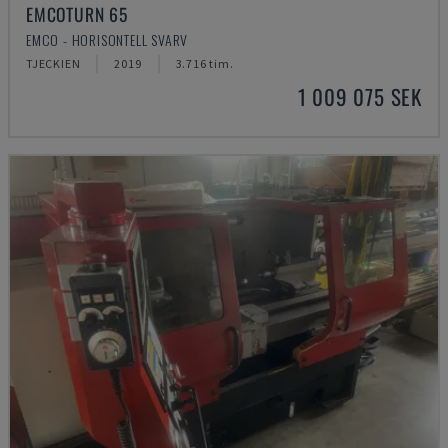
EMCOTURN 65
EMCO - HORISONTELL SVARV
TJECKIEN
2019
3.716 tim.
1 009 075 SEK