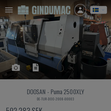
DOOSAN
-
Puma 2500XLY
DE-TUR-DOO-2008-00003
592 283 SEK