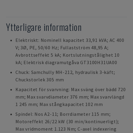
Ytterligare information
Elektriskt: Nominell kapacitet 33,91 kVA; AC 400
V; 3Ø, PE, 50/60 Hz; Fullastström 48,95 A;
Avbrottseffekt 5 kA; Kortslutningstålighet 10
kA; Elektrisk diagramutgåva GT3100H31UA00
Chuck: Samchully MH-212, hydraulisk 3-käft;
Chuckstorlek 305 mm
Kapacitet för svarvning: Max sväng över bädd 720
mm; Max svarvdiameter 376 mm; Max svarvlängd
1 245 mm; Max stångkapacitet 102 mm
Spindel: Nos A2-11; Borrdiameter 115 mm;
Motoreffekt 26/22 kW (30 min/kontinuerligt);
Max vridmoment 1.123 Nm; C-axel indexering