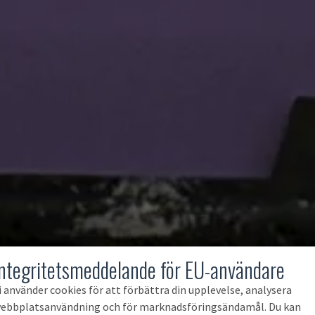
Integritetsmeddelande för EU-användare
i använder cookies för att förbättra din upplevelse, analysera
ebbplatsanvändning och för marknadsföringsändamål. Du kan