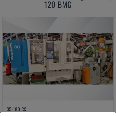
120 BMG
35-180 CX
KRAUSS MAFFEI - HYDRAULISK FORMSPRUTNINGSMASKIN