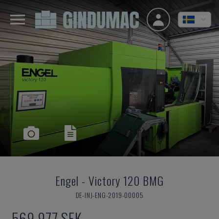
Engel
-
Victory 120 BMG
DE-INJ-ENG-2019-00005
569 977 SEK