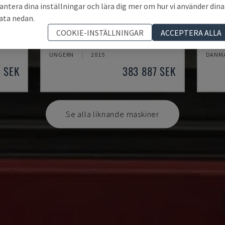
antera dina inställningar och lära dig mer om hur vi använder dina
ata nedan.
FORM 30
HYPE
COOKIE-INSTÄLLNINGAR
ACCEPTERA ALLA
AGIECHARMILLES - SÄNKGNISTMASKIN
AGIE 
UNGERN
2015
DANM
 SEK
383 887 SEK
Se alla liknande maskiner