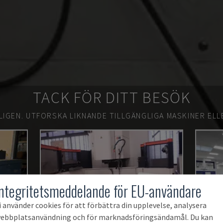
TACK FÖR DITT BESÖK
LIGEN.
UTFORSKA LIKNANDE TILLGÄNGLIGA MASKINER ELL
Integritetsmeddelande för EU-användare
i använder cookies för att förbättra din upplevelse, analysera
ebbplatsanvändning och för marknadsföringsändamål. Du kan