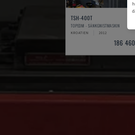
h
d
TSH-400T
TOPEDM - SÄNKGNISTMASKIN
KROATIEN
2012
186 460