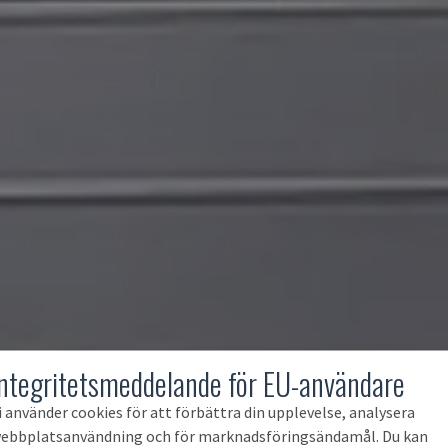
Integritetsmeddelande för EU-användare
i använder cookies för att förbättra din upplevelse, analysera
ebbplatsanvändning och för marknadsföringsändamål. Du kan