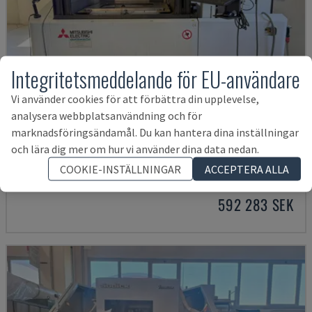
Integritetsmeddelande för EU-användare
Vi använder cookies för att förbättra din upplevelse,
analysera webbplatsanvändning och för
marknadsföringsändamål. Du kan hantera dina inställningar
MV2400R
och lära dig mer om hur vi använder dina data nedan.
MITSUBISHI - TRÅDGNISTMASKIN
COOKIE-INSTÄLLNINGAR
ACCEPTERA ALLA
POLEN
2017
4.000 tim.
592 283 SEK