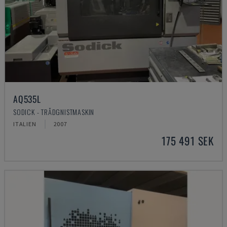
AQ535L
SODICK - TRÅDGNISTMASKIN
ITALIEN
2007
175 491 SEK