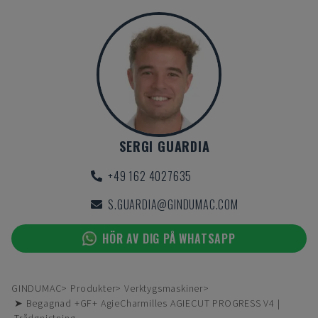
SERGI GUARDIA
+49 162 4027635
S.GUARDIA@GINDUMAC.COM
HÖR AV DIG PÅ WHATSAPP
GINDUMAC
Produkter
Verktygsmaskiner
➤ Begagnad +GF+ AgieCharmilles AGIECUT PROGRESS V4 |