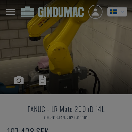
FANUC
-
LR Mate 200 iD 14L
CH-ROB-FAN-2022-00001
197 428 SEK