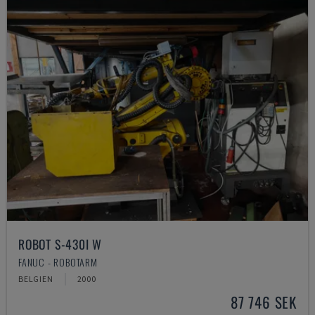
ROBOT S-430I W
FANUC - ROBOTARM
BELGIEN
2000
87 746 SEK