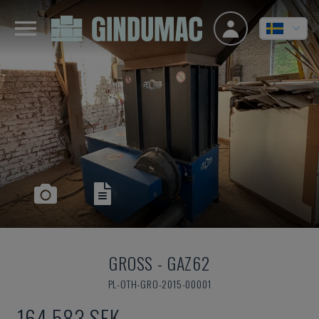
GROSS
-
GAZ62
PL-OTH-GRO-2015-00001
164 583 SEK