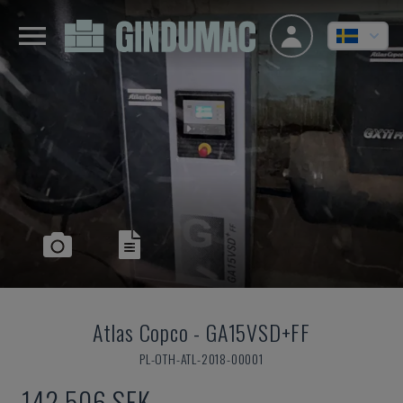
Atlas Copco
-
GA15VSD+FF
PL-OTH-ATL-2018-00001
142 506 SEK