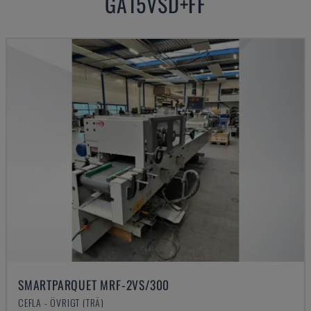
GA15VSD+FF
SMARTPARQUET MRF-2VS/300
CEFLA - ÖVRIGT (TRÄ)