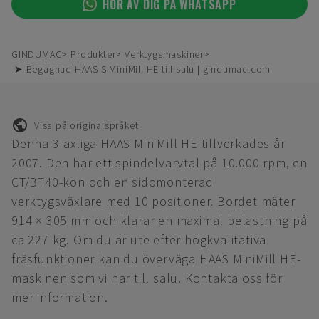
HÖR AV DIG PÅ WHATSAPP
GINDUMAC
Produkter
Verktygsmaskiner
➤ Begagnad HAAS S MiniMill HE till salu | gindumac.com
Visa på originalspråket
Denna 3-axliga HAAS MiniMill HE tillverkades år
2007. Den har ett spindelvarvtal på 10.000 rpm, en
CT/BT40-kon och en sidomonterad
verktygsväxlare med 10 positioner. Bordet mäter
914 × 305 mm och klarar en maximal belastning på
ca 227 kg. Om du är ute efter högkvalitativa
fräsfunktioner kan du överväga HAAS MiniMill HE-
maskinen som vi har till salu. Kontakta oss för
mer information.