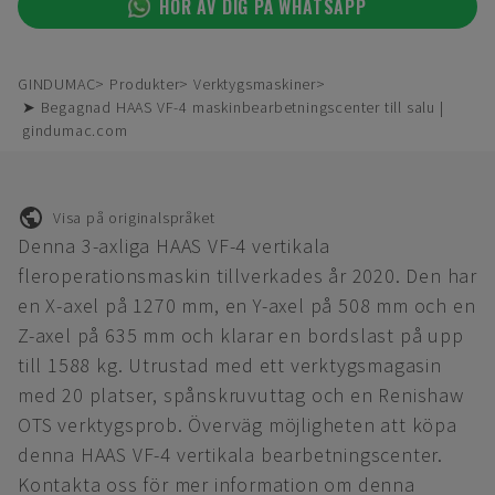
HÖR AV DIG PÅ WHATSAPP
GINDUMAC
Produkter
Verktygsmaskiner
➤ Begagnad HAAS VF-4 maskinbearbetningscenter till salu |
gindumac.com
Visa på originalspråket
Denna 3-axliga HAAS VF-4 vertikala
fleroperationsmaskin tillverkades år 2020. Den har
en X-axel på 1270 mm, en Y-axel på 508 mm och en
Z-axel på 635 mm och klarar en bordslast på upp
till 1588 kg. Utrustad med ett verktygsmagasin
med 20 platser, spånskruvuttag och en Renishaw
OTS verktygsprob. Överväg möjligheten att köpa
denna HAAS VF-4 vertikala bearbetningscenter.
Kontakta oss för mer information om denna