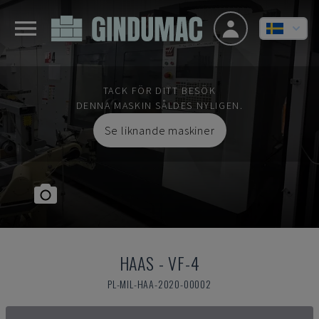
TACK FÖR DITT BESÖK
DENNA MASKIN SÅLDES NYLIGEN.
Se liknande maskiner
HAAS
-
VF-4
PL-MIL-HAA-2020-00002