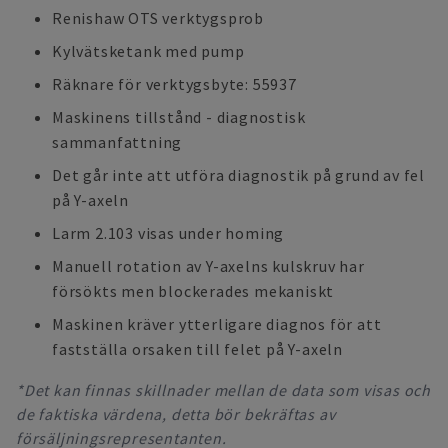
Renishaw OTS verktygsprob
Kylvätsketank med pump
Räknare för verktygsbyte: 55937
Maskinens tillstånd - diagnostisk
sammanfattning
Det går inte att utföra diagnostik på grund av fel
på Y-axeln
Larm 2.103 visas under homing
Manuell rotation av Y-axelns kulskruv har
försökts men blockerades mekaniskt
Maskinen kräver ytterligare diagnos för att
fastställa orsaken till felet på Y-axeln
*Det kan finnas skillnader mellan de data som visas och
de faktiska värdena, detta bör bekräftas av
försäljningsrepresentanten.