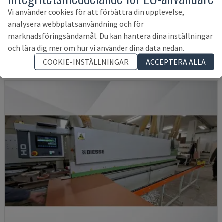
OPTIMAT KAL210/6/A20/S2
Vi använder cookies för att förbättra din upplevelse,
analysera webbplatsanvändning och för
HOMAG - KANTERANLIJMMASKIN
marknadsföringsändamål. Du kan hantera dina inställningar
TYSKLAND
2008
och lära dig mer om hur vi använder dina data nedan.
389 119 SEK
COOKIE-INSTÄLLNINGAR
ACCEPTERA ALLA